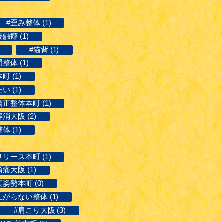
#歪み整体 (1)
触癖 (1)
#猫背 (1)
整体 (1)
 (1)
 (1)
正整体本町 (1)
消大阪 (2)
体 (1)
リース本町 (1)
痛大阪 (1)
美姿勢本町 (0)
がらない整体 (1)
#肩こり大阪 (3)