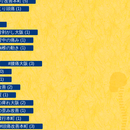
り改善本町 (5)
り頭痛 (1)
剥がし大阪 (1)
背中の痛み (1)
胸椎の動き (1)
#腰痛大阪 (3)
0)
1)
善 (2)
(1)
の痺れ大阪 (2)
歪み改善 (1)
行本町 (1)
#頭痛改善本町 (3)