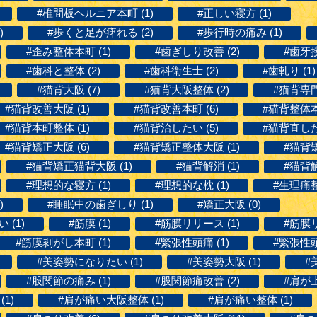
#椎間板ヘルニア本町 (1)
#正しい寝方 (1)
)
#歩くと足が痺れる (2)
#歩行時の痛み (1)
#歪み整体本町 (1)
#歯ぎしり改善 (2)
#歯牙接
#歯科と整体 (2)
#歯科衛生士 (2)
#歯軋り (1)
#猫背大阪 (7)
#猫背大阪整体 (2)
#猫背専門
#猫背改善大阪 (1)
#猫背改善本町 (6)
#猫背整体本町
#猫背本町整体 (1)
#猫背治したい (5)
#猫背直したい
#猫背矯正大阪 (6)
#猫背矯正整体大阪 (1)
#猫背矯
#猫背矯正猫背大阪 (1)
#猫背解消 (1)
#猫背解
#理想的な寝方 (1)
#理想的な枕 (1)
#生理痛整
)
#睡眠中の歯ぎしり (1)
#矯正大阪 (0)
(1)
#筋膜 (1)
#筋膜リリース (1)
#筋膜リ
#筋膜剥がし本町 (1)
#緊張性頭痛 (1)
#緊張性頭
#美姿勢になりたい (1)
#美姿勢大阪 (1)
#
#股関節の痛み (1)
#股関節痛改善 (2)
#肩が上
1)
#肩が痛い大阪整体 (1)
#肩が痛い整体 (1)