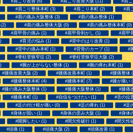
#肩こり改善 (6)
#肩こり改善大阪 (11)
#肩こ
#肩こり整体本町 (3)
#肩こり本町 (2)
#肩こ
#肩の痛み大阪整体 (3)
#肩の痛み整体 (1)
2)
#肩の痛み整体大阪 (0)
#肩の痛み整体本町 (0)
#肩甲骨の痛み (1)
#肩甲骨剥がし (1)
#肩甲骨
)
#育児の悩み (1)
#背中のはり改善 (1)
#
#背中の痛み本町 (1)
#背骨のカーブ (1)
#
#脊柱管狭窄症 (2)
#脊柱管狭窄症大阪 (2)
)
#腕が上がらない整体 (1)
#腕の痺れ本町 (1)
#腰痛改善大阪 (2)
#腰痛改善本町 (1)
#腰痛整体 (
#腰痛整体本町 (4)
#腰痛本町 (7)
#膝が痛い (
#膝の痛み大阪整体 (1)
#膝痛大阪整体 (1)
#膝痛改
#膝痛本町 (1)
#自信をつけたい (1)
#舌の位置 
#足の付け根が痛い (0)
#足の痺れ (1)
#足
#身体が固い (1)
#身体の歪み大阪 (1)
#身体の
#開脚したい (1)
#間欠性破行 (1)
#間欠性破
#頭痛 (1)
#頭痛大阪 (2)
#頭痛改善 (1)