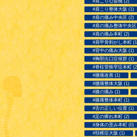
#肩こり心斎橋 (2)
#肩こり整体大阪 (1)
#肩の痛み中央区 (2)
#肩の痛み整体中央区 (
#肩の痛み本町 (2)
#肩甲骨剥がし本町 (1
#背中の痛み大阪 (1)
#胸郭出口症候群 (1)
#脊柱管狭窄症本町 (2
#腰痛改善 (1)
#腰痛整体大阪 (1)
#膝の痛み (1)
#膝痛整体本町 (1)
#舌の正しい位置 (1)
#足の痺れ本町 (2)
#身体の歪み本町 (0)
#頚椎症大阪 (1)