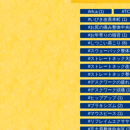
#rfca (1)
#TC
#いびき改善本町 (1)
#お尻の痛み整体中央区 
#お年寄りの猫背 (1)
#しつこい肩こり (6)
#スウェーバック整体本
#ストレートネック大阪 
#ストレートネック改善
#ストレートネック整体
#デスクワークの疲れ (
#デスクワーク頭痛 (1
#ヒップアップ (1)
#ブラキシズム (2)
#マウスピース (1)
#リフレイムエクササイ
#五十肩整体中央区 (2