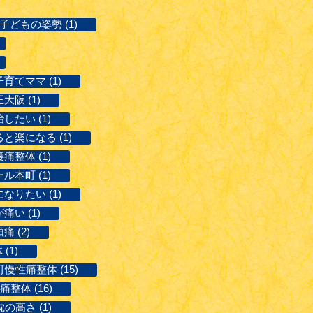
#子どもの姿勢 (1)
子育てママ (1)
大阪 (1)
したい (1)
ると楽になる (1)
痛整体 (1)
ル本町 (1)
なりたい (1)
い (1)
痛 (2)
(1)
町慢性痛整体 (15)
整体 (16)
枕の高さ (1)