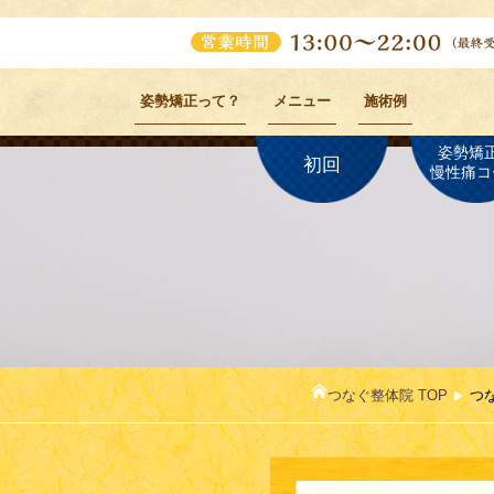
姿勢矯正って？
メニュー
施術例
姿勢矯
初回
慢性痛コ
つなぐ整体院 TOP
つ