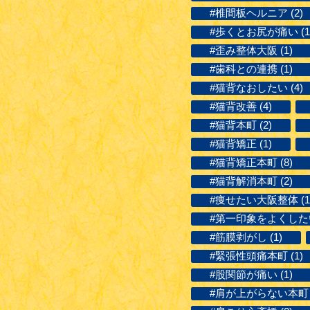
#椎間板ヘルニア (2)
#歩くとお尻が痛い (1
#歪み整体大阪 (1)
#歯科との連携 (1)
#猫背なおしたい (4)
#猫背改善 (4)
#猫背本町 (2)
#猫背矯正 (1)
#猫背矯正本町 (8)
#猫背解消本町 (2)
#痩せたい大阪整体 (1
#第一印象をよくしたい 
#筋膜剥がし (1)
#緊張性頭痛本町 (1)
#股関節が痛い (1)
#肩が上がらない本町 (