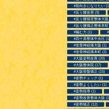
#前向きになりたい (1
#反り腰改善 (9)
#反り腰猫背整体大阪 (
#反り腰矯正整体本町 (
#噛む力 (1)
#四十肩整体中央区 (1
#坐骨神経痛大阪 (1)
#坐骨神経痛本町 (2)
#大阪姿勢改善 (20)
#大阪整体院 (17)
#大阪骨盤矯正 (15)
#姿勢チェック (1)
#姿勢よくしたい (1)
#姿勢指導 (1)
#姿勢改善整体大阪 (1
#姿勢矯正 (12)