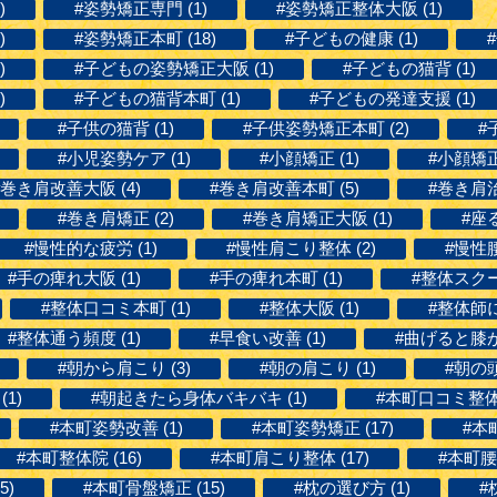
)
#姿勢矯正専門 (1)
#姿勢矯正整体大阪 (1)
)
#姿勢矯正本町 (18)
#子どもの健康 (1)
)
#子どもの姿勢矯正大阪 (1)
#子どもの猫背 (1)
)
#子どもの猫背本町 (1)
#子どもの発達支援 (1)
#子供の猫背 (1)
#子供姿勢矯正本町 (2)
#
#小児姿勢ケア (1)
#小顔矯正 (1)
#小顔矯正
#巻き肩改善大阪 (4)
#巻き肩改善本町 (5)
#巻き肩治
#巻き肩矯正 (2)
#巻き肩矯正大阪 (1)
#座
#慢性的な疲労 (1)
#慢性肩こり整体 (2)
#慢性腰
#手の痺れ大阪 (1)
#手の痺れ本町 (1)
#整体スクー
#整体口コミ本町 (1)
#整体大阪 (1)
#整体師に
#整体通う頻度 (1)
#早食い改善 (1)
#曲げると膝が痛
#朝から肩こり (3)
#朝の肩こり (1)
#朝の頭
1)
#朝起きたら身体バキバキ (1)
#本町口コミ整体 
#本町姿勢改善 (1)
#本町姿勢矯正 (17)
#本
#本町整体院 (16)
#本町肩こり整体 (17)
#本町腰痛
5)
#本町骨盤矯正 (15)
#枕の選び方 (1)
#