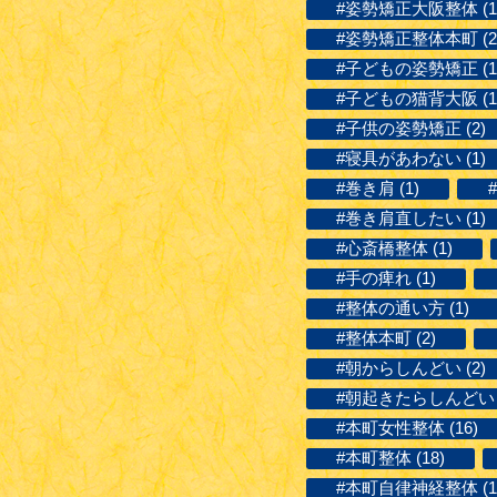
#姿勢矯正大阪整体 (1
#姿勢矯正整体本町 (2
#子どもの姿勢矯正 (1
#子どもの猫背大阪 (1
#子供の姿勢矯正 (2)
#寝具があわない (1)
#巻き肩 (1)
#巻き肩直したい (1)
#心斎橋整体 (1)
#手の痺れ (1)
#整体の通い方 (1)
#整体本町 (2)
#朝からしんどい (2)
#朝起きたらしんどい (
#本町女性整体 (16)
#本町整体 (18)
#本町自律神経整体 (1