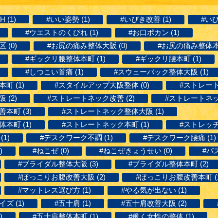
H (1)
#いい姿勢 (1)
#いびき改善 (1)
#いび
#ウエストのくびれ (1)
#お口ポカン (1)
(0)
#お尻の痛み整体大阪 (0)
#お尻の痛み整体本町
#ギックリ腰整体本町 (1)
#ギックリ腰本町 (1)
#しつこい首痛 (1)
#スウェーバック整体大阪 (1)
町 (1)
#スタイルアップ大阪整体 (0)
#ストレート
(2)
#ストレートネック改善 (2)
#ストレートネッ
本町 (3)
#ストレートネック整体大阪 (1)
本町 (1)
#ストレートネック本町 (1)
#ストレッチ整
1)
#デスクワーク不調 (1)
#デスクワーク腰痛 (1)
)
#ねこぜ (0)
#ねこぜきょうせい (0)
#バ
#ブライダル整体大阪 (3)
#ブライダル整体本町 (2)
#ぽっこりお腹改善大阪 (2)
#ぽっこりお腹改善本町 (1
#マットレス選び方 (1)
#やる気が出ない (1)
ズ (1)
#五十肩 (1)
#五十肩改善大阪 (2)
)
#五十肩整体本町 (1)
#働く女性の整体 (1)