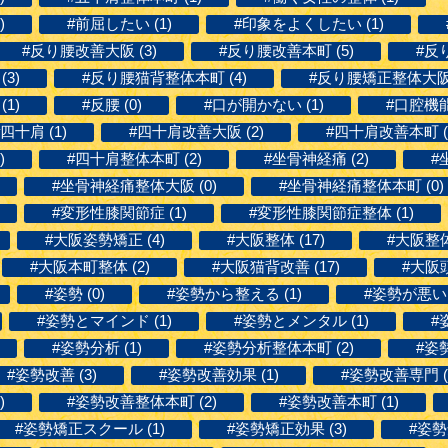
)
#前屈したい (1)
#印象をよくしたい (1)
#反り腰改善大阪 (3)
#反り腰改善本町 (5)
#反
3)
#反り腰猫背整体本町 (4)
#反り腰矯正整体大阪 
1)
#反腰 (0)
#口が開かない (1)
#口腔機能
#四十肩 (1)
#四十肩改善大阪 (2)
#四十肩改善本町 (
)
#四十肩整体本町 (2)
#坐骨神経痛 (2)
#
#坐骨神経痛整体大阪 (0)
#坐骨神経痛整体本町 (0)
#変形性膝関節症 (1)
#変形性膝関節症整体 (1)
#大阪姿勢矯正 (4)
#大阪整体 (17)
#大阪整体
#大阪本町整体 (2)
#大阪猫背改善 (17)
#大阪頭
#姿勢 (0)
#姿勢から整える (1)
#姿勢が悪い (
#姿勢とマインド (1)
#姿勢とメンタル (1)
#
#姿勢分析 (1)
#姿勢分析整体本町 (2)
#姿勢
#姿勢改善 (3)
#姿勢改善効果 (1)
#姿勢改善専門 (
)
#姿勢改善整体本町 (2)
#姿勢改善本町 (1)
#姿勢矯正スクール (1)
#姿勢矯正効果 (3)
#姿勢