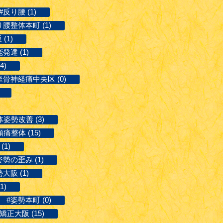
#反り腰 (1)
り腰整体本町 (1)
(1)
発達 (1)
4)
坐骨神経痛中央区 (0)
姿勢改善 (3)
痛整体 (15)
1)
姿勢の歪み (1)
大阪 (1)
1)
#姿勢本町 (0)
矯正大阪 (15)