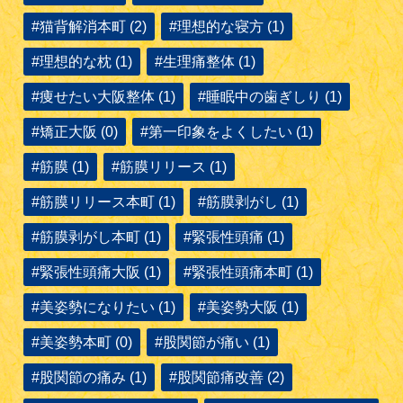
#猫背解消本町 (2)
#理想的な寝方 (1)
#理想的な枕 (1)
#生理痛整体 (1)
#痩せたい大阪整体 (1)
#睡眠中の歯ぎしり (1)
#矯正大阪 (0)
#第一印象をよくしたい (1)
#筋膜 (1)
#筋膜リリース (1)
#筋膜リリース本町 (1)
#筋膜剥がし (1)
#筋膜剥がし本町 (1)
#緊張性頭痛 (1)
#緊張性頭痛大阪 (1)
#緊張性頭痛本町 (1)
#美姿勢になりたい (1)
#美姿勢大阪 (1)
#美姿勢本町 (0)
#股関節が痛い (1)
#股関節の痛み (1)
#股関節痛改善 (2)