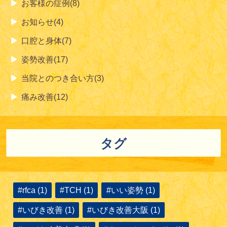
お客様の症例(8)
お知らせ(4)
口腔と身体(7)
姿勢改善(17)
当院とのつき合い方(3)
痛み改善(12)
タグ
#rfca (1)
#TCH (1)
#いい姿勢 (1)
#いびき改善 (1)
#いびき改善大阪 (1)