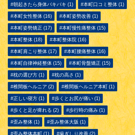
#朝起きたら身体バキバキ (1)
#本町口コミ整体 (1)
#本町女性整体 (16)
#本町姿勢改善 (1)
#本町姿勢矯正 (17)
#本町慢性痛整体 (15)
#本町整体 (18)
#本町整体院 (16)
#本町肩こり整体 (17)
#本町腰痛整体 (16)
#本町自律神経整体 (15)
#本町骨盤矯正 (15)
#枕の選び方 (1)
#枕の高さ (1)
#椎間板ヘルニア (2)
#椎間板ヘルニア本町 (1)
#正しい寝方 (1)
#歩くとお尻が痛い (1)
#歩くと足が痺れる (2)
#歩行時の痛み (1)
#歪み整体 (1)
#歪み整体大阪 (1)
#歪み整体本町 (1)
#歯ぎしり改善 (2)