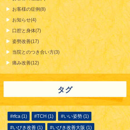
お客様の症例(8)
お知らせ(4)
口腔と身体(7)
姿勢改善(17)
当院とのつき合い方(3)
痛み改善(12)
タグ
#rfca (1)
#TCH (1)
#いい姿勢 (1)
#いびき改善 (1)
#いびき改善大阪 (1)