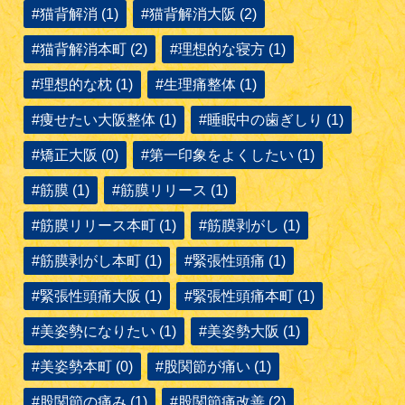
#猫背解消 (1)
#猫背解消大阪 (2)
#猫背解消本町 (2)
#理想的な寝方 (1)
#理想的な枕 (1)
#生理痛整体 (1)
#痩せたい大阪整体 (1)
#睡眠中の歯ぎしり (1)
#矯正大阪 (0)
#第一印象をよくしたい (1)
#筋膜 (1)
#筋膜リリース (1)
#筋膜リリース本町 (1)
#筋膜剥がし (1)
#筋膜剥がし本町 (1)
#緊張性頭痛 (1)
#緊張性頭痛大阪 (1)
#緊張性頭痛本町 (1)
#美姿勢になりたい (1)
#美姿勢大阪 (1)
#美姿勢本町 (0)
#股関節が痛い (1)
#股関節の痛み (1)
#股関節痛改善 (2)