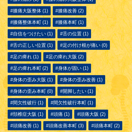
#膝痛大阪整体 (1)
#膝痛改善 (2)
#膝痛整体本町 (1)
#膝痛本町 (1)
#自信をつけたい (1)
#舌の位置 (1)
#舌の正しい位置 (1)
#足の付け根が痛い (0)
#足の痺れ (1)
#足の痺れ大阪 (2)
#足の痺れ本町 (2)
#身体が固い (1)
#身体の歪み大阪 (1)
#身体の歪み改善 (1)
#身体の歪み本町 (0)
#開脚したい (1)
#間欠性破行 (1)
#間欠性破行本町 (1)
#頚椎症大阪 (1)
#頭痛 (1)
#頭痛大阪 (2)
#頭痛改善 (1)
#頭痛改善本町 (3)
#頭痛本町 (2)