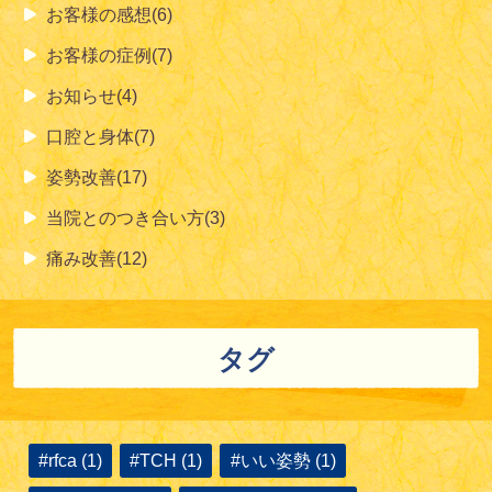
お客様の感想(6)
お客様の症例(7)
お知らせ(4)
口腔と身体(7)
姿勢改善(17)
当院とのつき合い方(3)
痛み改善(12)
タグ
#rfca (1)
#TCH (1)
#いい姿勢 (1)