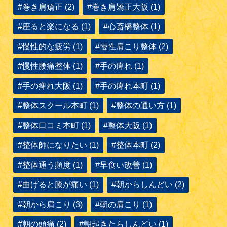
#巻き肩矯正 (2)
#巻き肩矯正大阪 (1)
#座ると楽になる (1)
#心斎橋整体 (1)
#慢性的な疲労 (1)
#慢性肩こり整体 (2)
#慢性腰痛整体 (1)
#手の痺れ (1)
#手の痺れ大阪 (1)
#手の痺れ本町 (1)
#整体スクール本町 (1)
#整体の通い方 (1)
#整体口コミ本町 (1)
#整体大阪 (1)
#整体師になりたい (1)
#整体本町 (2)
#整体通う頻度 (1)
#早食い改善 (1)
#曲げると膝が痛い (1)
#朝からしんどい (2)
#朝から肩こり (3)
#朝の肩こり (1)
#朝の頭痛 (2)
#朝起きたらしんどい (1)