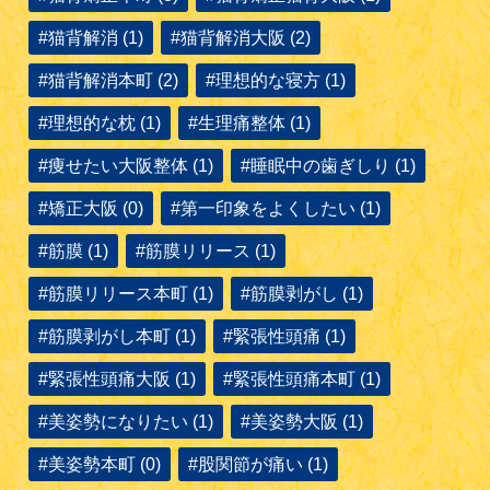
#猫背解消 (1)
#猫背解消大阪 (2)
#猫背解消本町 (2)
#理想的な寝方 (1)
#理想的な枕 (1)
#生理痛整体 (1)
#痩せたい大阪整体 (1)
#睡眠中の歯ぎしり (1)
#矯正大阪 (0)
#第一印象をよくしたい (1)
#筋膜 (1)
#筋膜リリース (1)
#筋膜リリース本町 (1)
#筋膜剥がし (1)
#筋膜剥がし本町 (1)
#緊張性頭痛 (1)
#緊張性頭痛大阪 (1)
#緊張性頭痛本町 (1)
#美姿勢になりたい (1)
#美姿勢大阪 (1)
#美姿勢本町 (0)
#股関節が痛い (1)