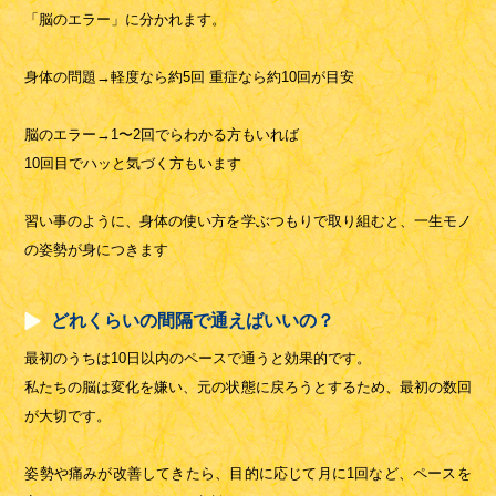
「脳のエラー」に分かれます。
身体の問題→軽度なら約5回 重症なら約10回が目安
脳のエラー→1〜2回でらわかる方もいれば
10回目でハッと気づく方もいます
習い事のように、身体の使い方を学ぶつもりで取り組むと、一生モノ
の姿勢が身につきます
どれくらいの間隔で通えばいいの？
最初のうちは10日以内のペースで通うと効果的です。
私たちの脳は変化を嫌い、元の状態に戻ろうとするため、最初の数回
が大切です。
姿勢や痛みが改善してきたら、目的に応じて月に1回など、ペースを