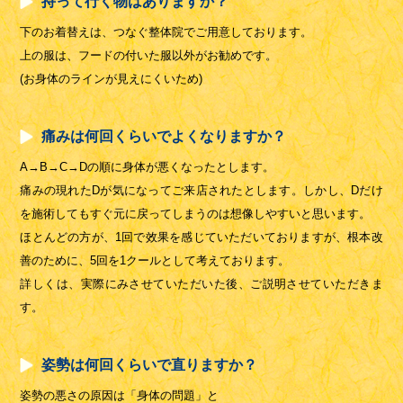
持って行く物はありますか？
下のお着替えは、つなぐ整体院でご用意しております。
上の服は、フードの付いた服以外がお勧めです。
(お身体のラインが見えにくいため)
痛みは何回くらいでよくなりますか？
A→B→C→Dの順に身体が悪くなったとします。
痛みの現れたDが気になってご来店されたとします。しかし、Dだけ
を施術してもすぐ元に戻ってしまうのは想像しやすいと思います。
ほとんどの方が、1回で效果を感じていただいておりますが、根本改
善のために、5回を1クールとして考えております。
詳しくは、実際にみさせていただいた後、ご説明させていただきま
す。
姿勢は何回くらいで直りますか？
姿勢の悪さの原因は「身体の問題」と