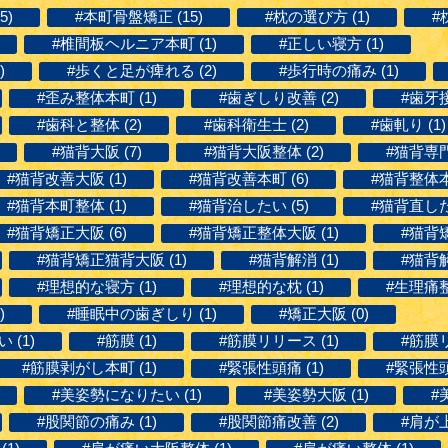
5)
#本町骨盤矯正 (15)
#枕の選び方 (1)
#
#椎間板ヘルニア本町 (1)
#正しい寝方 (1)
)
#歩くと足が痺れる (2)
#歩行時の痛み (1)
#歪み整体本町 (1)
#歯ぎしり改善 (2)
#歯牙接
#歯科と整体 (2)
#歯科衛生士 (2)
#歯軋り (1)
#猫背大阪 (7)
#猫背大阪整体 (2)
#猫背専門
#猫背改善大阪 (1)
#猫背改善本町 (6)
#猫背整体本町
#猫背本町整体 (1)
#猫背治したい (5)
#猫背直したい
#猫背矯正大阪 (6)
#猫背矯正整体大阪 (1)
#猫背矯
#猫背矯正猫背大阪 (1)
#猫背解消 (1)
#猫背解
#理想的な寝方 (1)
#理想的な枕 (1)
#生理痛整
)
#睡眠中の歯ぎしり (1)
#矯正大阪 (0)
(1)
#筋膜 (1)
#筋膜リリース (1)
#筋膜リ
#筋膜剥がし本町 (1)
#緊張性頭痛 (1)
#緊張性頭
#美姿勢になりたい (1)
#美姿勢大阪 (1)
#
#股関節の痛み (1)
#股関節痛改善 (2)
#肩が上