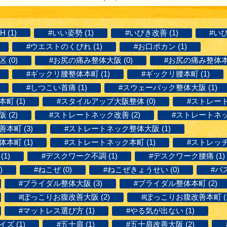
H (1)
#いい姿勢 (1)
#いびき改善 (1)
#いび
#ウエストのくびれ (1)
#お口ポカン (1)
(0)
#お尻の痛み整体大阪 (0)
#お尻の痛み整体本町
#ギックリ腰整体本町 (1)
#ギックリ腰本町 (1)
#しつこい首痛 (1)
#スウェーバック整体大阪 (1)
町 (1)
#スタイルアップ大阪整体 (0)
#ストレート
(2)
#ストレートネック改善 (2)
#ストレートネッ
本町 (3)
#ストレートネック整体大阪 (1)
本町 (1)
#ストレートネック本町 (1)
#ストレッチ整
1)
#デスクワーク不調 (1)
#デスクワーク腰痛 (1)
)
#ねこぜ (0)
#ねこぜきょうせい (0)
#バ
#ブライダル整体大阪 (3)
#ブライダル整体本町 (2)
#ぽっこりお腹改善大阪 (2)
#ぽっこりお腹改善本町 (1
#マットレス選び方 (1)
#やる気が出ない (1)
ズ (1)
#五十肩 (1)
#五十肩改善大阪 (2)