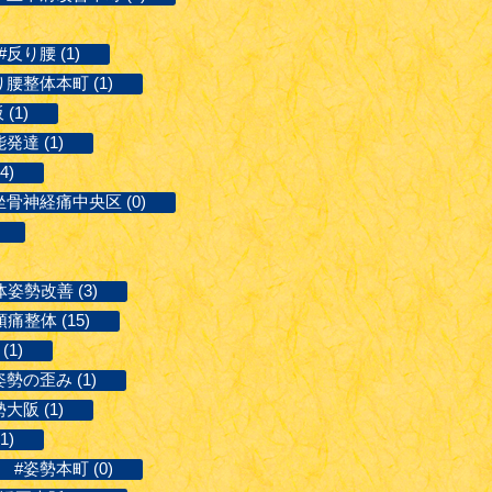
#反り腰 (1)
り腰整体本町 (1)
(1)
発達 (1)
4)
坐骨神経痛中央区 (0)
姿勢改善 (3)
痛整体 (15)
1)
姿勢の歪み (1)
大阪 (1)
1)
#姿勢本町 (0)