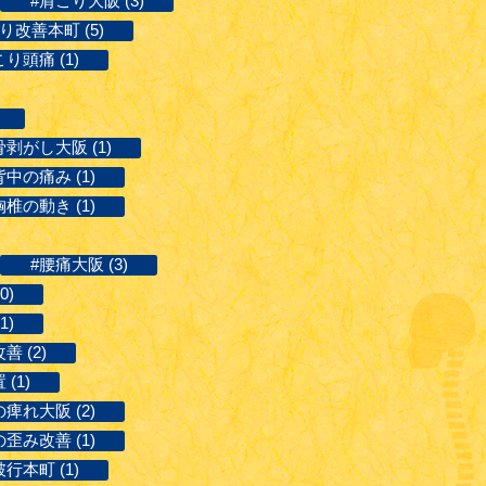
#肩こり大阪 (3)
り改善本町 (5)
り頭痛 (1)
剥がし大阪 (1)
背中の痛み (1)
胸椎の動き (1)
#腰痛大阪 (3)
0)
1)
善 (2)
(1)
の痺れ大阪 (2)
歪み改善 (1)
行本町 (1)