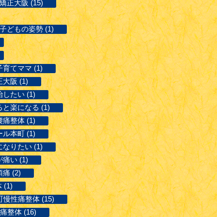
矯正大阪 (15)
#子どもの姿勢 (1)
子育てママ (1)
大阪 (1)
したい (1)
ると楽になる (1)
痛整体 (1)
ル本町 (1)
なりたい (1)
い (1)
痛 (2)
(1)
町慢性痛整体 (15)
整体 (16)