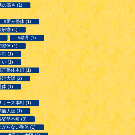
枕の高さ (1)
#歪み整体 (1)
触癖 (1)
#猫背 (1)
整体 (1)
 (1)
 (1)
正整体本町 (1)
消大阪 (2)
体 (1)
リース本町 (1)
痛大阪 (1)
美姿勢本町 (0)
がらない整体 (1)