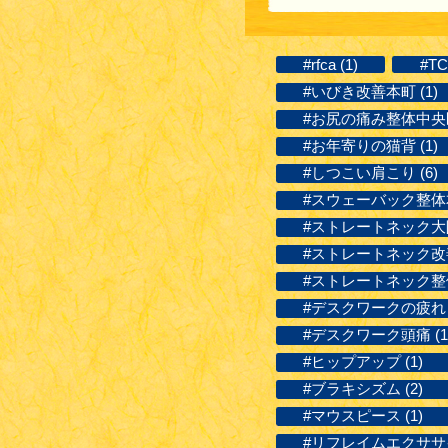
#rfca (1)
#TC
#いびき改善本町 (1)
#お尻の痛み整体中央区 
#お年寄りの猫背 (1)
#しつこい肩こり (6)
#スウェーバック整体本
#ストレートネック大阪 
#ストレートネック改善
#ストレートネック整体
#デスクワークの疲れ (
#デスクワーク頭痛 (1
#ヒップアップ (1)
#ブラキシズム (2)
#マウスピース (1)
#リフレイムエクササイ