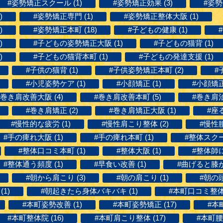
#姿勢矯正スクール (1)
#姿勢矯正効果 (3)
#姿勢
)
#姿勢矯正専門 (1)
#姿勢矯正整体大阪 (1)
)
#姿勢矯正本町 (18)
#子どもの健康 (1)
)
#子どもの姿勢矯正大阪 (1)
#子どもの猫背 (1)
)
#子どもの猫背本町 (1)
#子どもの発達支援 (1)
#子供の猫背 (1)
#子供姿勢矯正本町 (2)
#
#小児姿勢ケア (1)
#小顔矯正 (1)
#小顔矯正
#巻き肩改善大阪 (4)
#巻き肩改善本町 (5)
#巻き肩治
#巻き肩矯正 (2)
#巻き肩矯正大阪 (1)
#座
#慢性的な疲労 (1)
#慢性肩こり整体 (2)
#慢性腰
#手の痺れ大阪 (1)
#手の痺れ本町 (1)
#整体スクー
#整体口コミ本町 (1)
#整体大阪 (1)
#整体師に
#整体通う頻度 (1)
#早食い改善 (1)
#曲げると膝が痛
#朝から肩こり (3)
#朝の肩こり (1)
#朝の頭
1)
#朝起きたら身体バキバキ (1)
#本町口コミ整体 
#本町姿勢改善 (1)
#本町姿勢矯正 (17)
#本
#本町整体院 (16)
#本町肩こり整体 (17)
#本町腰痛