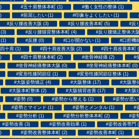
)
#五十肩整体本町 (1)
#働く女性の整体 (1)
)
#前屈したい (1)
#印象をよくしたい (1)
#反り腰改善大阪 (3)
#反り腰改善本町 (5)
#反
3)
#反り腰猫背整体本町 (4)
#反り腰矯正整体大阪 
1)
#反腰 (0)
#口が開かない (1)
#口腔機能
#四十肩 (1)
#四十肩改善大阪 (2)
#四十肩改善本町 (
)
#四十肩整体本町 (2)
#坐骨神経痛 (2)
#
#坐骨神経痛整体大阪 (0)
#坐骨神経痛整体本町 (0)
#変形性膝関節症 (1)
#変形性膝関節症整体 (1)
#大阪姿勢矯正 (4)
#大阪整体 (17)
#大阪整体
#大阪本町整体 (2)
#大阪猫背改善 (17)
#大阪頭
#姿勢 (0)
#姿勢から整える (1)
#姿勢が悪い (
#姿勢とマインド (1)
#姿勢とメンタル (1)
#
#姿勢分析 (1)
#姿勢分析整体本町 (2)
#姿勢
#姿勢改善 (3)
#姿勢改善効果 (1)
#姿勢改善専門 (
)
#姿勢改善整体本町 (2)
#姿勢改善本町 (1)