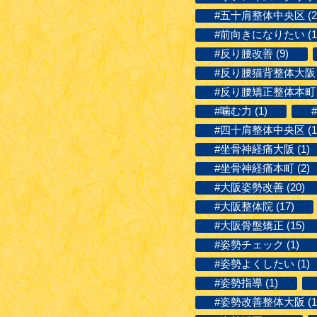
#五十肩整体中央区 (2
#前向きになりたい (1
#反り腰改善 (9)
#反り腰猫背整体大阪 (
#反り腰矯正整体本町 (
#噛む力 (1)
#四十肩整体中央区 (1
#坐骨神経痛大阪 (1)
#坐骨神経痛本町 (2)
#大阪姿勢改善 (20)
#大阪整体院 (17)
#大阪骨盤矯正 (15)
#姿勢チェック (1)
#姿勢よくしたい (1)
#姿勢指導 (1)
#姿勢改善整体大阪 (1