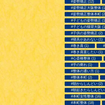
#姿勢矯正 (12)
#姿勢矯正大阪整体 (1
#姿勢矯正整体本町 (2
#子どもの姿勢矯正 (1
#子どもの猫背大阪 (1
#子供の姿勢矯正 (2)
#寝具があわない (1)
#巻き肩 (1)
#巻き肩直したい (1)
#心斎橋整体 (1)
#手の痺れ (1)
#整体の通い方 (1)
#整体本町 (2)
#朝からしんどい (2)
#朝起きたらしんどい (
#本町女性整体 (16)
#本町整体 (18)