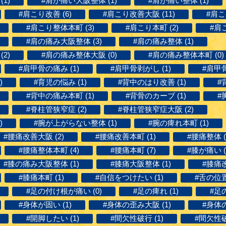
1)
#肩が痛い大阪整体 (1)
#肩が痛い整体 (1)
#肩こり改善 (6)
#肩こり改善大阪 (11)
#肩こ
#肩こり整体本町 (3)
#肩こり本町 (2)
#肩こ
#肩の痛み大阪整体 (3)
#肩の痛み整体 (1)
2)
#肩の痛み整体大阪 (0)
#肩の痛み整体本町 (0)
#肩甲骨の痛み (1)
#肩甲骨剥がし (1)
#肩甲骨
)
#育児の悩み (1)
#背中のはり改善 (1)
#
#背中の痛み本町 (1)
#背骨のカーブ (1)
#
#脊柱管狭窄症 (2)
#脊柱管狭窄症大阪 (2)
)
#腕が上がらない整体 (1)
#腕の痺れ本町 (1)
#腰痛改善大阪 (2)
#腰痛改善本町 (1)
#腰痛整体 (
#腰痛整体本町 (4)
#腰痛本町 (7)
#膝が痛い (
#膝の痛み大阪整体 (1)
#膝痛大阪整体 (1)
#膝痛改
#膝痛本町 (1)
#自信をつけたい (1)
#舌の位置 
#足の付け根が痛い (0)
#足の痺れ (1)
#足
#身体が固い (1)
#身体の歪み大阪 (1)
#身体の
#開脚したい (1)
#間欠性破行 (1)
#間欠性破