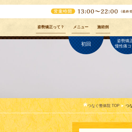
姿勢矯正って？
メニュー
施術例
姿勢矯
初回
慢性痛コ
つなぐ整体院 TOP
つ