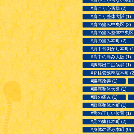
#肩が上がらない本町 (
#肩こり心斎橋 (2)
#肩こり整体大阪 (1)
#肩の痛み中央区 (2)
#肩の痛み整体中央区 (
#肩の痛み本町 (2)
#肩甲骨剥がし本町 (1
#背中の痛み大阪 (1)
#胸郭出口症候群 (1)
#脊柱管狭窄症本町 (2
#腰痛改善 (1)
#腰痛整体大阪 (1)
#膝の痛み (1)
#膝痛整体本町 (1)
#舌の正しい位置 (1)
#足の痺れ本町 (2)
#身体の歪み本町 (0)