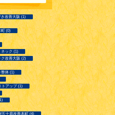
き改善大阪 (1)
 (0)
ネック (1)
ク改善大阪 (2)
体 (1)
ストアップ (1)
)
#五十肩改善本町 (4)