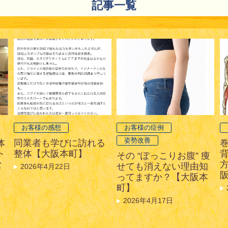
記事一覧
お客様の感想
お客様の症例
姿勢改善
体
同業者も学びに訪れる
ト
整体【大阪本町】
その “ぽっこりお腹” 痩
な
せても消えない理由知
2026年4月22日
ってますか？【大阪本
町】
2026年4月17日