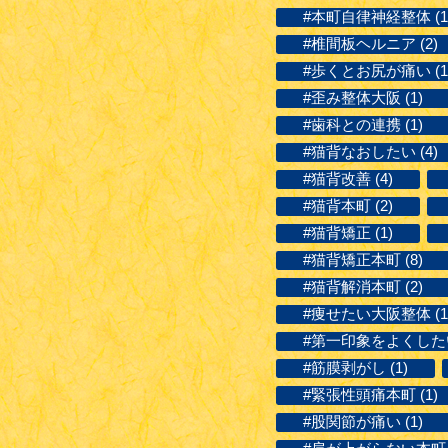
#本町自律神経整体 (1
#椎間板ヘルニア (2)
#歩くとお尻が痛い (1
#歪み整体大阪 (1)
#歯科との連携 (1)
#猫背なおしたい (4)
#猫背改善 (4)
#猫背本町 (2)
#猫背矯正 (1)
#猫背矯正本町 (8)
#猫背解消本町 (2)
#痩せたい大阪整体 (1
#第一印象をよくしたい 
#筋膜剥がし (1)
#緊張性頭痛本町 (1)
#股関節が痛い (1)