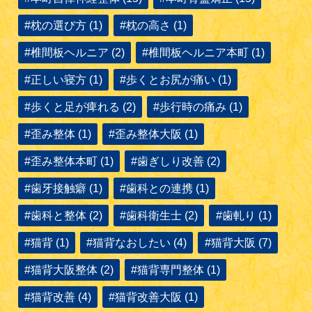
#枕の選び方 (1)
#枕の高さ (1)
#椎間板ヘルニア (2)
#椎間板ヘルニア本町 (1)
#正しい寝方 (1)
#歩くとお尻が痛い (1)
#歩くと足が痺れる (2)
#歩行時の痛み (1)
#歪み整体 (1)
#歪み整体大阪 (1)
#歪み整体本町 (1)
#歯ぎしり改善 (2)
#歯牙接触癖 (1)
#歯科との連携 (1)
#歯科と整体 (2)
#歯科衛生士 (2)
#歯軋り (1)
#猫背 (1)
#猫背なおしたい (4)
#猫背大阪 (7)
#猫背大阪整体 (2)
#猫背専門整体 (1)
#猫背改善 (4)
#猫背改善大阪 (1)