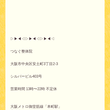
▷▶︎◀︎◁▷▶︎◀︎◁▷▶︎◀︎◁
つなぐ整体院
大阪市中央区安土町3丁目2-3
シルバービル403号
営業時間 13時〜22時 不定休
大阪メトロ御堂筋線「本町駅」