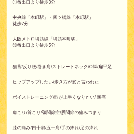
①番出口より徒歩3分
中央線「本町駅」・四ツ橋線「本町駅」
徒歩7分
大阪メトロ堺筋線「堺筋本町駅」
⑮番出口より徒歩5分
猫背/反り腰/巻き肩/ストレートネック/O脚/扁平足
ヒップアップしたい/歩き方が変と言われた
ボイストレーニング/歌が上手くなりたい/ 頭痛
肩こり/首こり/顎関節症/股関節の痛みつまり
膝の痛み/四十肩/五十肩/手の痺れ/足の痺れ