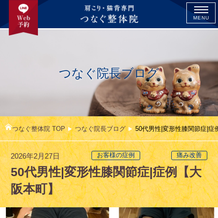
MENU
つなぐ院長ブログ
つなぐ整体院 TOP
つなぐ院長ブログ
50代男性|変形性膝関節症|
2026年2月27日
お客様の症例
痛み改善
50代男性|変形性膝関節症|症例【大
阪本町】