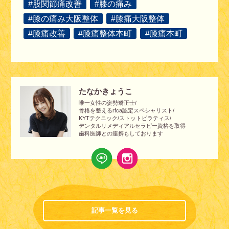
#股関節痛改善
#膝の痛み
#膝の痛み大阪整体
#膝痛大阪整体
#膝痛改善
#膝痛整体本町
#膝痛本町
たなかきょうこ
唯一女性の姿勢矯正士/
骨格を整えるrfca認定スペシャリスト/
KYTテクニック/ストットピラティス/
デンタルリメディアルセラピー資格を取得
歯科医師との連携もしております
記事一覧を見る