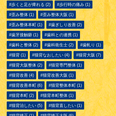
#歩くと足が痺れる (2)
#歩行時の痛み (1)
#歪み整体 (1)
#歪み整体大阪 (1)
#歪み整体本町 (1)
#歯ぎしり改善 (2)
#歯牙接触癖 (1)
#歯科との連携 (1)
#歯科と整体 (2)
#歯科衛生士 (2)
#歯軋り (1)
#猫背 (1)
#猫背なおしたい (4)
#猫背大阪 (7)
#猫背大阪整体 (2)
#猫背専門整体 (1)
#猫背改善 (4)
#猫背改善大阪 (1)
#猫背改善本町 (6)
#猫背整体本町 (1)
#猫背本町 (2)
#猫背本町整体 (1)
#猫背治したい (5)
#猫背直したい (1)
#猫背矯正 (1)
#猫背矯正大阪 (6)