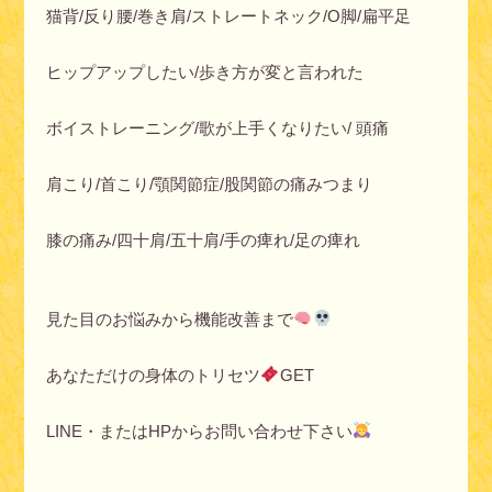
猫背/反り腰/巻き肩/ストレートネック/O脚/扁平足
ヒップアップしたい/歩き方が変と言われた
ボイストレーニング/歌が上手くなりたい/ 頭痛
肩こり/首こり/顎関節症/股関節の痛みつまり
膝の痛み/四十肩/五十肩/手の痺れ/足の痺れ
見た目のお悩みから機能改善まで
あなただけの身体のトリセツ
GET
LINE・またはHPからお問い合わせ下さい