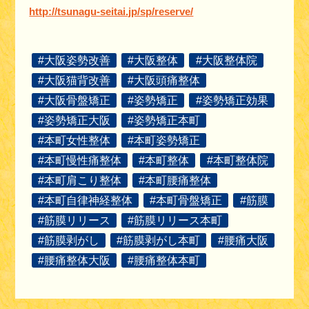
http://tsunagu-seitai.jp/sp/reserve/
#大阪姿勢改善
#大阪整体
#大阪整体院
#大阪猫背改善
#大阪頭痛整体
#大阪骨盤矯正
#姿勢矯正
#姿勢矯正効果
#姿勢矯正大阪
#姿勢矯正本町
#本町女性整体
#本町姿勢矯正
#本町慢性痛整体
#本町整体
#本町整体院
#本町肩こり整体
#本町腰痛整体
#本町自律神経整体
#本町骨盤矯正
#筋膜
#筋膜リリース
#筋膜リリース本町
#筋膜剥がし
#筋膜剥がし本町
#腰痛大阪
#腰痛整体大阪
#腰痛整体本町