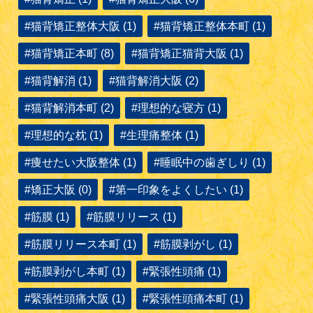
#猫背矯正整体大阪 (1)
#猫背矯正整体本町 (1)
#猫背矯正本町 (8)
#猫背矯正猫背大阪 (1)
#猫背解消 (1)
#猫背解消大阪 (2)
#猫背解消本町 (2)
#理想的な寝方 (1)
#理想的な枕 (1)
#生理痛整体 (1)
#痩せたい大阪整体 (1)
#睡眠中の歯ぎしり (1)
#矯正大阪 (0)
#第一印象をよくしたい (1)
#筋膜 (1)
#筋膜リリース (1)
#筋膜リリース本町 (1)
#筋膜剥がし (1)
#筋膜剥がし本町 (1)
#緊張性頭痛 (1)
#緊張性頭痛大阪 (1)
#緊張性頭痛本町 (1)