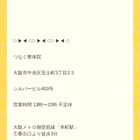
▷▶︎◀︎◁▷▶︎◀︎◁▷▶︎◀︎◁
つなぐ整体院
大阪市中央区安土町3丁目2-3
シルバービル403号
営業時間 13時〜22時 不定休
大阪メトロ御堂筋線「本町駅」
①番出口より徒歩3分