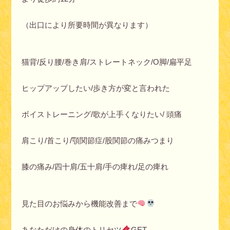
（出口により所要時間が異なります）
猫背/反り腰/巻き肩/ストレートネック/O脚/扁平足
ヒップアップしたい/歩き方が変と言われた
ボイストレーニング/歌が上手くなりたい/ 頭痛
肩こり/首こり/顎関節症/股関節の痛みつまり
膝の痛み/四十肩/五十肩/手の痺れ/足の痺れ
見た目のお悩みから機能改善まで
あなただけの身体のトリセツ
GET