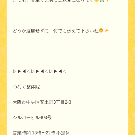
どうか遠慮せずに、何でも伝えて下さいね
▷▶︎◀︎◁▷▶︎◀︎◁▷▶︎◀︎◁
つなぐ整体院
大阪市中央区安土町3丁目2-3
シルバービル403号
営業時間 13時〜22時 不定休