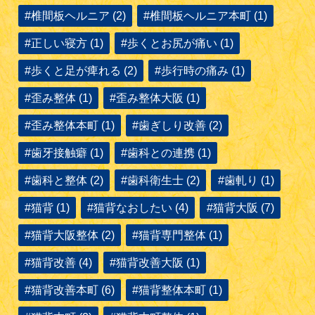
#椎間板ヘルニア (2)
#椎間板ヘルニア本町 (1)
#正しい寝方 (1)
#歩くとお尻が痛い (1)
#歩くと足が痺れる (2)
#歩行時の痛み (1)
#歪み整体 (1)
#歪み整体大阪 (1)
#歪み整体本町 (1)
#歯ぎしり改善 (2)
#歯牙接触癖 (1)
#歯科との連携 (1)
#歯科と整体 (2)
#歯科衛生士 (2)
#歯軋り (1)
#猫背 (1)
#猫背なおしたい (4)
#猫背大阪 (7)
#猫背大阪整体 (2)
#猫背専門整体 (1)
#猫背改善 (4)
#猫背改善大阪 (1)
#猫背改善本町 (6)
#猫背整体本町 (1)