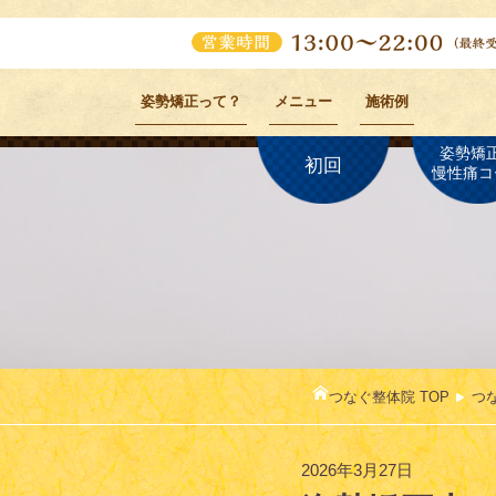
姿勢矯正って？
メニュー
施術例
姿勢矯
初回
慢性痛コ
つなぐ整体院 TOP
つ
2026年3月27日