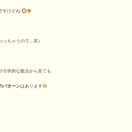
ですけどね
わっちゃうので…笑）
や力学的な観点から見ても
のパターン
はあります