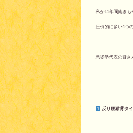
私が11年間飽き
圧倒的に多い4つ
悪姿勢代表の皆さ
反り腰猫背タ