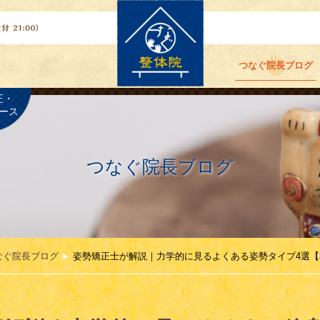
つなぐ院長ブログ
正・
ース
つなぐ院長ブログ
なぐ院長ブログ
姿勢矯正士が解説｜力学的に見るよくある姿勢タイプ4選【